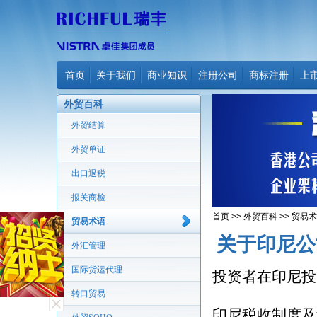
首页
关于我们
商业知识
注册公司
商标注册
上
外贸百科
外贸结算
外贸单证
出口退税
报关商检
首页
>>
外贸百科
>>
贸易术
贸易术语
关于印尼公
外汇管理
国际货运代理
投资者在印尼投
转口贸易
印尼税收制度及