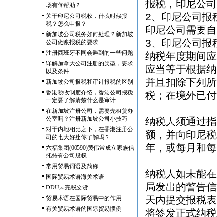
报税，印尼公司
场有何帮助？
2、印尼公司报
关于印尼公司税收，什么时候报
税？怎么申报？
印尼公司需要自
新加坡公司税务如何处理？新加坡
3、印尼公司报
公司做账报税的要求
注册西班牙不同会遇到的一些问题
纳税年度期间应
详解加拿大公司注册的类型，要求
应当等于根据纳
以及条件
并且扣除下列所
新加坡公司报税和审计报税的区别
香港税收制度介绍，香港公司报税
税；在境外已付
一定要了解清楚什么是审计
在新加坡注册公司，需要先租赁办
公室吗？注册新加坡公司小技巧
纳税人须通过指
对于内地相比之下，在香港注册公
额，并向印尼税
司的七大好处你了解吗？
年，或每月和每
六福集团(00590)黄伟常成立家族信
托持有公司股权
常用贸易词语及简称
纳税人如未能在
国际贸易术语海关术语
局发出的警告信
DDU未完税交货
天内提交报税表
贸易术语在国际贸易中的作用
有关贸易术语的国际贸易惯例
将签发正式纳税