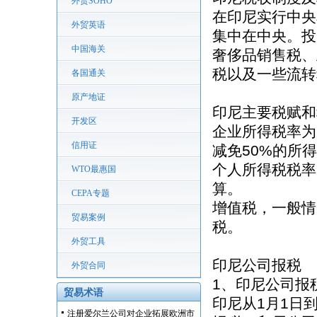
外贸SOHO
在印尼实行中央
外贸英语
集中在中央。投
中国海关
奢侈品销售税、
税以及一些流转
各国通关
原产地证
印尼主要税赋和
开发区
企业所得税率为
信用证
减免50%的所
个人所得税税率
WTO最惠国
算。
CEPA专题
增值税，一般情
贸易案例
税。
外贸工具
印尼公司报税
外贸合同
1、印尼公司报
贸易术语
印尼从1月1日
注册爱尔兰公司对企业拓展欧洲市