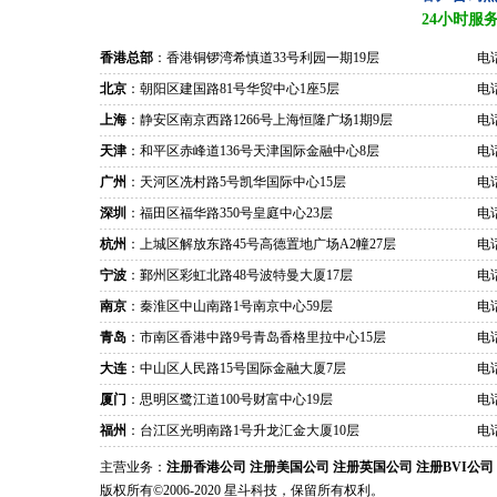
24小时服
香港总部
：香港铜锣湾希慎道33号利园一期19层
电话
北京
：朝阳区建国路81号华贸中心1座5层
电话
上海
：静安区南京西路1266号上海恒隆广场1期9层
电话
天津
：和平区赤峰道136号天津国际金融中心8层
电话
广州
：天河区冼村路5号凯华国际中心15层
电话
深圳
：福田区福华路350号皇庭中心23层
电话
杭州
：上城区解放东路45号高德置地广场A2幢27层
电话
宁波
：鄞州区彩虹北路48号波特曼大厦17层
电话
南京
：秦淮区中山南路1号南京中心59层
电话
青岛
：市南区香港中路9号青岛香格里拉中心15层
电话
大连
：中山区人民路15号国际金融大厦7层
电话
厦门
：思明区鹭江道100号财富中心19层
电话
福州
：台江区光明南路1号升龙汇金大厦10层
电话
主营业务：
注册香港公司
注册美国公司
注册英国公司
注册BVI公司
版权所有©2006-2020 星斗科技，保留所有权利。