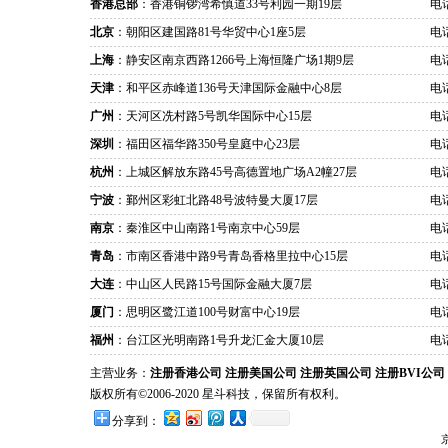
香港总部
：香港铜锣湾希慎道33号利园一期19层
电话
北京
：朝阳区建国路81号华贸中心1座5层
电话
上海
：静安区南京西路1266号上海恒隆广场1期9层
电话
天津
：和平区赤峰道136号天津国际金融中心8层
电话
广州
：天河区冼村路5号凯华国际中心15层
电话
深圳
：福田区福华路350号皇庭中心23层
电话
杭州
：上城区解放东路45号高德置地广场A2幢27层
电话
宁波
：鄞州区彩虹北路48号波特曼大厦17层
电话
南京
：秦淮区中山南路1号南京中心59层
电话
青岛
：市南区香港中路9号青岛香格里拉中心15层
电话
大连
：中山区人民路15号国际金融大厦7层
电话
厦门
：思明区鹭江道100号财富中心19层
电话
福州
：台江区光明南路1号升龙汇金大厦10层
电话
主营业务：
注册香港公司
注册美国公司
注册英国公司
注册BVI公司
版权所有©2006-2020 星斗科技，保留所有权利。
分享到：
京