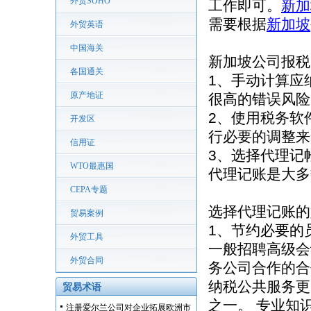
外贸SOHO
工作即可。
新加
需要根据
新加坡
外贸英语
中国海关
新加坡公司报税
各国通关
1、手动计算应
原产地证
很高的错误风险
2、使用税务软
开发区
行必要的调整来
信用证
3、选择代理记
WTO最惠国
代理记账是大多
CEPA专题
选择代理记账的
贸易案例
1、节约必要的
外贸工具
一般招聘高级会
外贸合同
务公司合作的合
纳税公共服务更
贸易术语
之一。 专业知
注册爱尔兰公司对企业拓展欧洲市