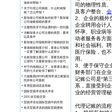
场有何帮助？
司的物理性质、
关于印尼公司税收，什么时候报
及客户整合、
会
税？怎么申报？
2、企业的额外
新加坡公司税务如何处理？新加坡
公司做账报税的要求
企业聘用会计人
注册西班牙不同会遇到的一些问题
怀孕、职业病等
详解加拿大公司注册的类型，要求
以及条件
动者服务各方面
新加坡公司报税和审计报税的区别
和社会福利。聘
香港税收制度介绍，香港公司报税
医疗保险，也不
一定要了解清楚什么是审计
在新加坡注册公司，需要先租赁办
用。
公室吗？注册新加坡公司小技巧
3、便于保守企
对于内地相比之下，在香港注册公
司的七大好处你了解吗？
财务部门在企业
六福集团(00590)黄伟常成立家族信
记账公司是“第
托持有公司股权
系，直接受到企
常用贸易词语及简称
国际贸易术语海关术语
业的经营管理秘
DDU未完税交货
贸易术语在国际贸易中的作用
代理记账的流程
有关贸易术语的国际贸易惯例