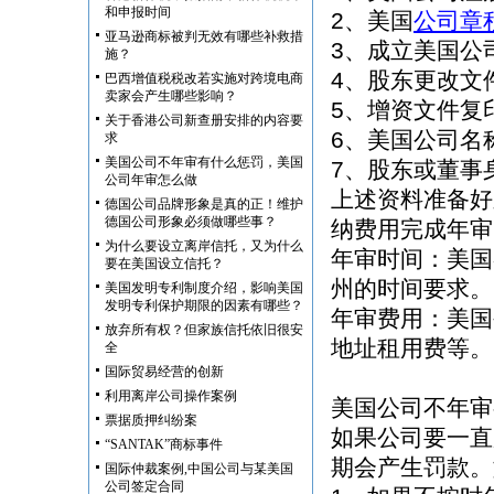
和申报时间
2、美国
公司章
亚马逊商标被判无效有哪些补救措
3、成立美国公
施？
4、股东更改文
巴西增值税税改若实施对跨境电商
卖家会产生哪些影响？
5、增资文件复
关于香港公司新查册安排的内容要
6、美国公司名
求
美国公司不年审有什么惩罚，美国
7、股东或董事
公司年审怎么做
上述资料准备好
德国公司品牌形象是真的正！维护
德国公司形象必须做哪些事？
纳费用完成年审
为什么要设立离岸信托，又为什么
年审时间：美国
要在美国设立信托？
州的时间要求。
美国发明专利制度介绍，影响美国
发明专利保护期限的因素有哪些？
年审费用：美国
放弃所有权？但家族信托依旧很安
地址租用费等。
全
国际贸易经营的创新
利用离岸公司操作案例
美国公司不年审
票据质押纠纷案
如果公司要一直
“SANTAK”商标事件
期会产生罚款。
国际仲裁案例,中国公司与某美国
公司签定合同