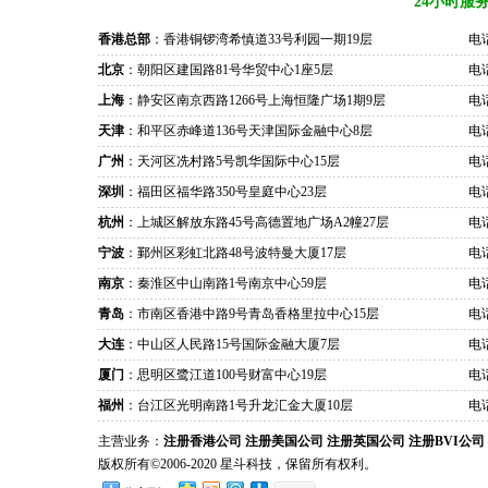
24小时服
香港总部
：香港铜锣湾希慎道33号利园一期19层
电话
北京
：朝阳区建国路81号华贸中心1座5层
电话
上海
：静安区南京西路1266号上海恒隆广场1期9层
电话
天津
：和平区赤峰道136号天津国际金融中心8层
电话
广州
：天河区冼村路5号凯华国际中心15层
电话
深圳
：福田区福华路350号皇庭中心23层
电话
杭州
：上城区解放东路45号高德置地广场A2幢27层
电话
宁波
：鄞州区彩虹北路48号波特曼大厦17层
电话
南京
：秦淮区中山南路1号南京中心59层
电话
青岛
：市南区香港中路9号青岛香格里拉中心15层
电话
大连
：中山区人民路15号国际金融大厦7层
电话
厦门
：思明区鹭江道100号财富中心19层
电话
福州
：台江区光明南路1号升龙汇金大厦10层
电话
主营业务：
注册香港公司
注册美国公司
注册英国公司
注册BVI公司
版权所有©2006-2020 星斗科技，保留所有权利。