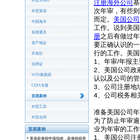
外贸SOHO
注册海外公司
基
次年审，有些则
外贸英语
而定。
美国公司
中国海关
工作。说到美国
各国通关
册
之后有做过年
原产地证
要正确认识的一
行的工作。美国
开发区
1、年审/年报
信用证
2、美国公司政
WTO最惠国
认以及公司的管
CEPA专题
3、公司注册地
4、公司税务相
贸易案例
外贸工具
准备美国公司年
外贸合同
为了防止年审逾
业为年审的工作
贸易案例
1、美国公司注
香港薪俸税申报指南，薪俸税税率