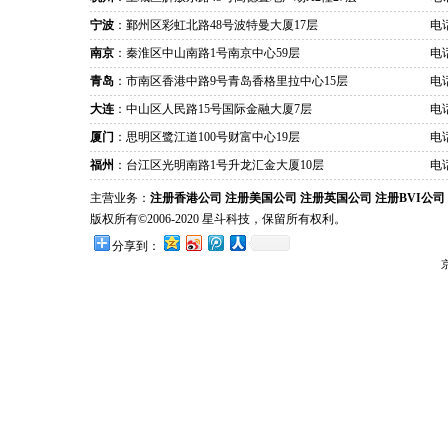
宁波
：鄞州区彩虹北路48号波特曼大厦17层
电话
南京
：秦淮区中山南路1号南京中心59层
电话
青岛
：市南区香港中路9号青岛香格里拉中心15层
电话
大连
：中山区人民路15号国际金融大厦7层
电话
厦门
：思明区鹭江道100号财富中心19层
电话
福州
：台江区光明南路1号升龙汇金大厦10层
电话
主营业务：
注册香港公司
注册美国公司
注册英国公司
注册BVI公司
版权所有©2006-2020 星斗科技，保留所有权利。
分享到：
京