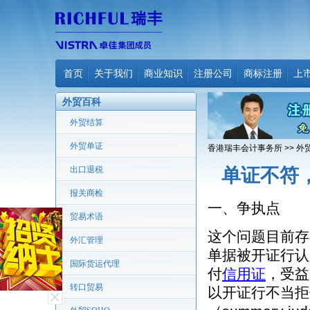
首页
关于我们
商业知识
注册公司
商标注册
上
外贸百科
外贸结算
外贸单证
香港瑞丰会计事务所
>>
外
出口退税
单证不符
报关商检
一、争执点
贸易术语
这个问题目前存
外汇管理
单据被开证行认
国际货运代理
付
信用证
，受益
转口贸易
以开证行不当拒付（