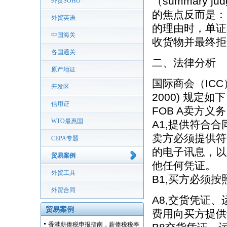
（summary
外贸SOHO
的焦点反而是：
外贸英语
的理由时，单证
中国海关
收货物并最终拒
各国通关
二、法律分析
原产地证
国际商会（ICC
开发区
2000) 规定如
信用证
FOB A卖方义
WTO最惠国
A1,提供符合
卖方必须提供符
CEPA专题
的电子讯息，以
贸易案例
他任何凭证。
外贸工具
B1,买方必须
外贸合同
A8,交货凭证
贸易案例
费用向买方提供
香港薪俸税申报指南，薪俸税税率