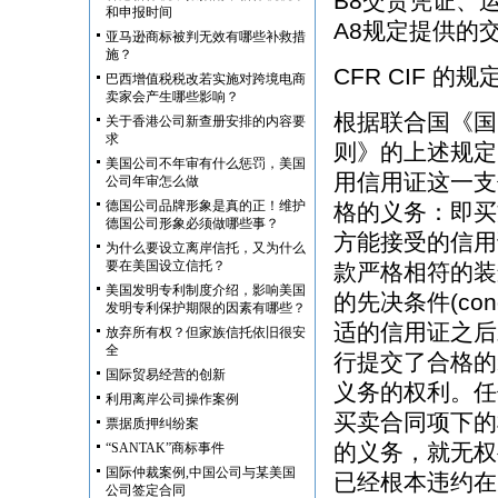
B8交货凭证、
和申报时间
A8规定提供的
亚马逊商标被判无效有哪些补救措
施？
CFR CIF 的
巴西增值税税改若实施对跨境电商
卖家会产生哪些影响？
根据联合国《国
关于香港公司新查册安排的内容要
求
则》的上述规定
美国公司不年审有什么惩罚，美国
用信用证这一支
公司年审怎么做
德国公司品牌形象是真的正！维护
格的义务：即买
德国公司形象必须做哪些事？
方能接受的信用
为什么要设立离岸信托，又为什么
要在美国设立信托？
款严格相符的装
美国发明专利制度介绍，影响美国
的先决条件(con
发明专利保护期限的因素有哪些？
适的信用证之后
放弃所有权？但家族信托依旧很安
全
行提交了合格的
国际贸易经营的创新
义务的权利。任
利用离岸公司操作案例
买卖合同项下的
票据质押纠纷案
的义务，就无权
“SANTAK”商标事件
国际仲裁案例,中国公司与某美国
已经根本违约在
公司签定合同