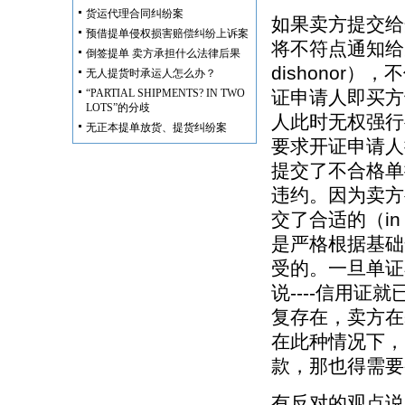
货运代理合同纠纷案
如果卖方提交给
预借提单侵权损害赔偿纠纷上诉案
将不符点通知给
倒签提单 卖方承担什么法律后果
dishonor
无人提货时承运人怎么办？
“PARTIAL SHIPMENTS? IN TWO
证申请人即买方
LOTS”的分歧
人此时无权强行
无正本提单放货、提货纠纷案
要求开证申请人
提交了不合格单
违约。因为卖方
交了合适的（in
是严格根据基础
受的。一旦单证不
说----信用证就
复存在，卖方在
在此种情况下，
款，那也得需要
有反对的观点说