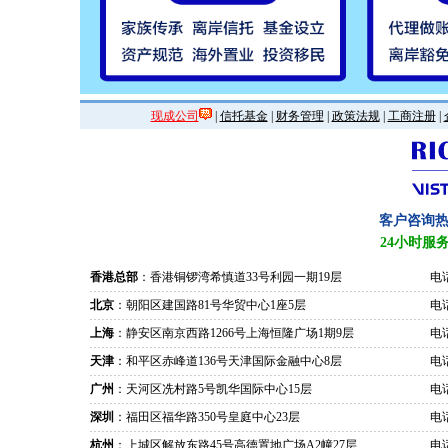
现成公司
|
信托基金
|
财务管理
|
政策法规
|
工商注册
|
客户咨询
24小时服
香港总部
：香港铜锣湾希慎道33号利园一期19层
电话
北京
：朝阳区建国路81号华贸中心1座5层
电话
上海
：静安区南京西路1266号上海恒隆广场1期9层
电话
天津
：和平区赤峰道136号天津国际金融中心8层
电话
广州
：天河区冼村路5号凯华国际中心15层
电话
深圳
：福田区福华路350号皇庭中心23层
电话
杭州
：上城区解放东路45号高德置地广场A2幢27层
电话