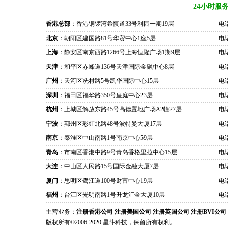
24小时服
香港总部
：香港铜锣湾希慎道33号利园一期19层
电话
北京
：朝阳区建国路81号华贸中心1座5层
电话
上海
：静安区南京西路1266号上海恒隆广场1期9层
电话
天津
：和平区赤峰道136号天津国际金融中心8层
电话
广州
：天河区冼村路5号凯华国际中心15层
电话
深圳
：福田区福华路350号皇庭中心23层
电话
杭州
：上城区解放东路45号高德置地广场A2幢27层
电话
宁波
：鄞州区彩虹北路48号波特曼大厦17层
电话
南京
：秦淮区中山南路1号南京中心59层
电话
青岛
：市南区香港中路9号青岛香格里拉中心15层
电话
大连
：中山区人民路15号国际金融大厦7层
电话
厦门
：思明区鹭江道100号财富中心19层
电话
福州
：台江区光明南路1号升龙汇金大厦10层
电话
主营业务：
注册香港公司
注册美国公司
注册英国公司
注册BVI公司
版权所有©2006-2020 星斗科技，保留所有权利。