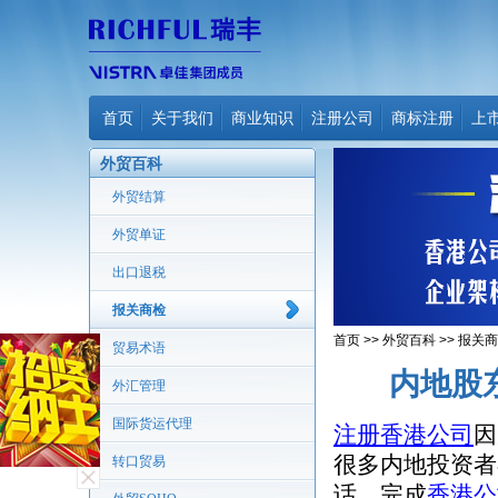
首页
关于我们
商业知识
注册公司
商标注册
上
外贸百科
外贸结算
外贸单证
出口退税
报关商检
首页
>>
外贸百科
>>
报关商
贸易术语
内地股
外汇管理
国际货运代理
注册香港公司
因
很多内地投资者
转口贸易
话，完成
香港公