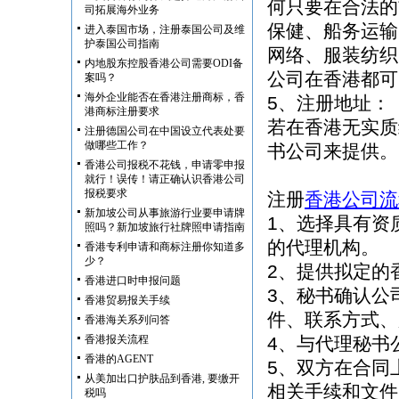
何只要在合法的
司拓展海外业务
保健、船务运输
进入泰国市场，注册泰国公司及维
护泰国公司指南
网络、服装纺织
内地股东控股香港公司需要ODI备
公司在香港都可
案吗？
海外企业能否在香港注册商标，香
5、注册地址：
港商标注册要求
若在香港无实质
注册德国公司在中国设立代表处要
做哪些工作？
书公司来提供。
香港公司报税不花钱，申请零申报
就行！误传！请正确认识香港公司
报税要求
注册
香港公司流
新加坡公司从事旅游行业要申请牌
1、选择具有资
照吗？新加坡旅行社牌照申请指南
的代理机构。
香港专利申请和商标注册你知道多
少？
2、提供拟定的
香港进口时申报问题
3、秘书确认公
香港贸易报关手续
件、联系方式、
香港海关系列问答
香港报关流程
4、与代理秘书
香港的AGENT
5、双方在合同
从美加出口护肤品到香港, 要缴开
相关手续和文件
税吗