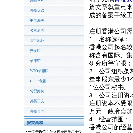
外贸SOHO
篇文章就重点来
外贸英语
成的备案手续工
中国海关
注册香港公司需
各国通关
1、名称选择：
原产地证
香港公司起名较
开发区
称含有国际、集
信用证
研究所等字眼；
2、公司组织架
WTO最惠国
董事股东最少1
CEPA专题
1位公司秘书。
贸易案例
3、公司注册资
外贸工具
注册资本不受限
万元，政府会加
外贸合同
4、经营范围：
报关商检
香港公司的经营
一文告诉你为什么选择迪拜注册公