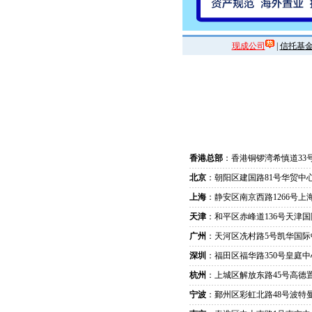
现成公司
|
信托基
香港总部
：香港铜锣湾希慎道33
北京
：朝阳区建国路81号华贸中心
上海
：静安区南京西路1266号上
天津
：和平区赤峰道136号天津国
广州
：天河区冼村路5号凯华国际
深圳
：福田区福华路350号皇庭中
杭州
：上城区解放东路45号高德置
宁波
：鄞州区彩虹北路48号波特曼