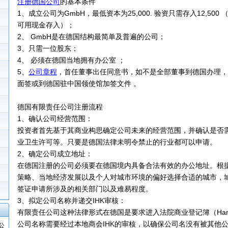
注册德国公司
的基本条件
1、成立公司为GmbH，最低资本为25,000. 验资只需存入12,50
可用现金存入）；
2、 GmbH是在德国结构最简单及普遍的公司；
3、只需一位股东；
4、 必须在德国当地拥有办公室 ；
5、
公司章程
，首任董事出任同意书，如不是全部董事到德国办理，
面签或到德国驻中国领使馆加签文件 。
德国有限责任公司注册流程
1、确认公司经营范围：
投资者首先基于其商业构思确定公司未来的经营范围，并确认是否
业卫生许可等。只要是德国法律未明令禁止的行业都可以申请。
2、确定公司成立地址：
在德国注册的公司必须要在德国境内具备合法有效的办公地址。根
策略、当地经济发展以及个人对城市环境的偏好选择合适的城市，
签证申请所涉及的相关部门以及难易程度。
3、拟定公司名称并递交IHK审核：
有限责任公司这种法律形式在德国是要求进入法院商业登记簿（Handels
公司名称需要经过本地商会IHK的审核，以确保公司名没有被其他
公