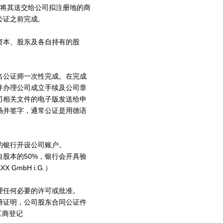
，将其送交给公司拟注册地的商
公证之前完成。
资本、股东及各自持有的股
名公证师一次性完成。在完成
并办理公司成立手续及公司章
司相关文件的电子版发送给申
场并签字，通常公证是用德语
约银行开设公司账户。
股本的50%，银行会开具验
mbH i.G.）
理任何必要的许可或批准。
册证明，公司股东合同公证件
工商登记