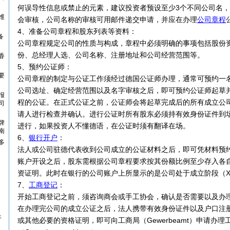
何误导性信息或禁止的元素，建议投资者预设至少3个不同公司名
维
会审核，公司名称的审核可用邮件递交申请，并应在办理
公司章程
4、准备公司章程和股东列表等资料：
备
公司章程规定公司的性质与构成，章程中必须明确的事项包括股份
份、总经理人选、公司名称、注册地址和公司经营范围等。
香
5、预约公证师：
要
公司章程的制定与公证工作须经过德国公证师办理，通常可预约一
公司选址、确定经营范围以及名字审核之后，即可预约公证师起草
报
程的公证。在正式公证之前，公证师会将起草完成后的所有成立公
司
请人进行检查并确认。进行公证时所有股东必须持有效身份证件到
牌
进行，如果投资人不懂德语，在公证时须有翻译在场。
南
6、
银行开户
：
多
法人或公司驻德代表收到公司成立的公证材料之后，即可凭材料预
账户开设之后，股东需根据公司章程要求按其份额比例至少存入各自
资证明。此时在银行的公司账户上所显示的是公司处于成立阶段（XXX G
7、
工商登记
：
开始工商登记之前，须咨询商会或手工协会，确认是否需要以及办
在办理完公司的成立公证之后，法人携带有效身份证件以及户口注
开
或其他必要的资格证明，即可向工商局（Gewerbeamt）申请办理