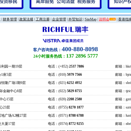
金
|
财务管理
|
政策法规
|
工商注册
|
企业管理
|
外贸知识
|
SiteMap
|
说明会
|
香港指
400-880-8098
客户咨询热线：
137 2896 5777
24小时服务热线：
号利园一期19层
电话：(+852)
2537 7886
邮箱：hkric
1座5层
电话：(010)
5979 7566
邮箱：bjrich
海恒隆广场1期9层
电话：(021)
6252 4952
邮箱：shrich
际金融中心8层
电话：(022)
5829 8755
邮箱：tjrich
中心15层
电话：(020)
2208 2580
邮箱：gzrich
心23层
电话：(0755)
8270 1877
邮箱：szrich
地广场A2幢27层
电话：(0571)
8788 6788
邮箱：hzrich
大厦17层
电话：(0574)
8772 9255
邮箱：nbric