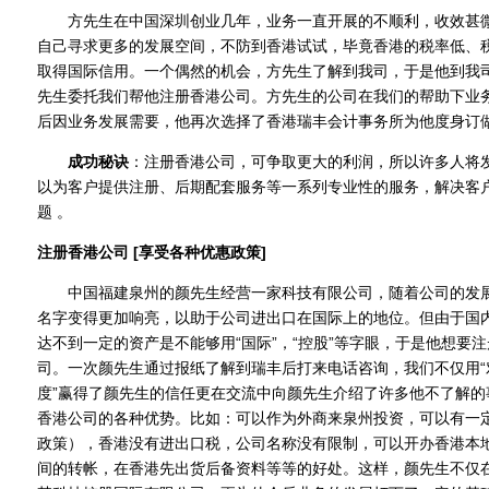
方先生在中国深圳创业几年，业务一直开展的不顺利，收效甚微
自己寻求更多的发展空间，不防到香港试试，毕竟香港的税率低、
取得国际信用。一个偶然的机会，方先生了解到我司，于是他到我
先生委托我们帮他注册香港公司。方先生的公司在我们的帮助下业
后因业务发展需要，他再次选择了香港瑞丰会计事务所为他度身订
成功秘诀
：注册香港公司，可争取更大的利润，所以许多人将
以为客户提供注册、后期配套服务等一系列专业性的服务，解决客
题 。
注册香港公司 [享受各种优惠政策]
中国福建泉州的颜先生经营一家科技有限公司，随着公司的发展
名字变得更加响亮，以助于公司进出口在国际上的地位。但由于国
达不到一定的资产是不能够用“国际”，“控股”等字眼，于是他想要
司。一次颜先生通过报纸了解到瑞丰后打来电话咨询，我们不仅用“
度”赢得了颜先生的信任更在交流中向颜先生介绍了许多他不了解的
香港公司的各种优势。比如：可以作为外商来泉州投资，可以有一
政策），香港没有进出口税，公司名称没有限制，可以开办香港本
间的转帐，在香港先出货后备资料等等的好处。这样，颜先生不仅