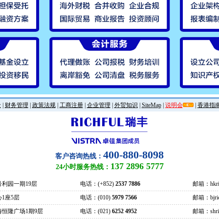
金
|
财务管理
|
政策法规
|
工商注册
|
企业管理
|
外贸知识
|
SiteMap
|
说明会
|
香港指
400-880-8098
客户咨询热线：
137 2896 5777
24小时服务热线：
号利园一期19层
电话：(+852)
2537 7886
邮箱：hkric
1座5层
电话：(010)
5979 7566
邮箱：bjrich
海恒隆广场1期9层
电话：(021)
6252 4952
邮箱：shrich