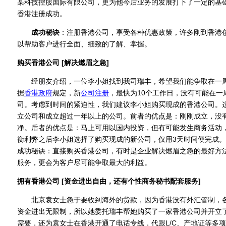
某科技控股国际有限公司，更为他今后业务的发展打下了一定的基
香港注册成功。
成功秘诀
：注册香港公司，享受各种优惠政策，许多刚到香港
以帮助客户进行全面、细致的了解、掌握。
购买香港公司 [解决燃眉之急]
经朋友介绍，一位李小姐找到我司瑞丰，希望我们能争取在一周
据
香港政府
规定，新
公司注册
，最快为10个工作日，没有可能在一
司。考虑到时间的紧迫性，我们建议李小姐购买现成的香港公司。
立公司和成立超过一年以上的公司。前者的优点是：刚刚成立，没
净。后者的优点是：马上可用以国内投资，但有可能发生商务活动
衡利弊之后李小姐选择了购买现成的新公司，仅用3天时间便完成。
成功秘诀：直接购买香港公司，有时是企业解决燃眉之急的最好方
服务，更会为客户尽可能争取最大的利益。
拥有香港公司 [资金进出自由，还有个性商务秘书配套服务]
北京袁女士急于要收到海外的货款，因为香港没有外汇管制，各
资金进出无限制，所以她委托瑞丰帮她购买了一家香港公司并开立
需要，还为袁女士在香港开通了电话专线，代跟L/C、产地证等多