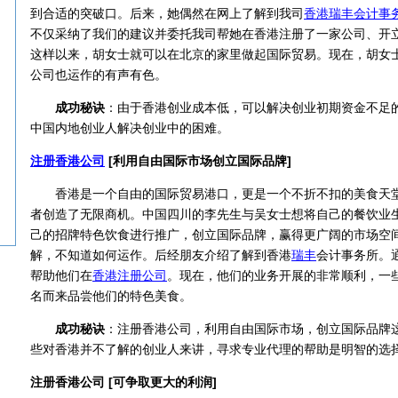
到合适的突破口。后来，她偶然在网上了解到我司
香港
瑞丰会计事
不仅采纳了我们的建议并委托我司帮她在香港注册了一家公司、开
这样以来，胡女士就可以在北京的家里做起国际贸易。现在，胡女
公司也运作的有声有色。
成功秘诀
：由于香港创业成本低，可以解决创业初期资金不足
中国内地创业人解决创业中的困难。
注册香港公司
[利用自由国际市场创立国际品牌]
香港是一个自由的国际贸易港口，更是一个不折不扣的美食天堂
者创造了无限商机。中国四川的李先生与吴女士想将自己的餐饮业
己的招牌特色饮食进行推广，创立国际品牌，赢得更广阔的市场空
解，不知道如何运作。后经朋友介绍了解到香港
瑞丰
会计事务所。
帮助他们在
香港注册公司
。现在，他们的业务开展的非常顺利，一
名而来品尝他们的特色美食。
成功秘诀
：注册香港公司，利用自由国际市场，创立国际品牌
些对香港并不了解的创业人来讲，寻求专业代理的帮助是明智的选
注册香港公司 [可争取更大的利润]