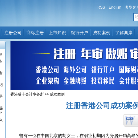
RSS
English
典型客
注册公司
商标注册
上市知识
银行开户
成功案例
了解离岸
理
格
财
纪
香港瑞丰会计事务所
>>
成功案例
是
注册香港公司成功案
秘
？
火
曾有一位在中国北京的胡女士，在创业初期因为身居开销高昂的