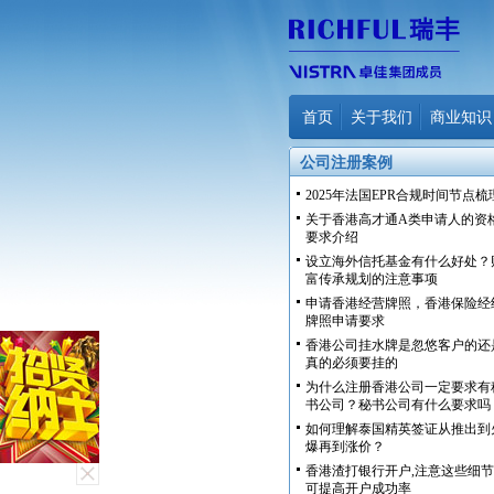
首页
关于我们
商业知识
公司注册案例
2025年法国EPR合规时间节点梳
关于香港高才通A类申请人的资
要求介绍
设立海外信托基金有什么好处？
富传承规划的注意事项
申请香港经营牌照，香港保险经
牌照申请要求
香港公司挂水牌是忽悠客户的还
真的必须要挂的
为什么注册香港公司一定要求有
书公司？秘书公司有什么要求吗
如何理解泰国精英签证从推出到
爆再到涨价？
香港渣打银行开户,注意这些细节
可提高开户成功率