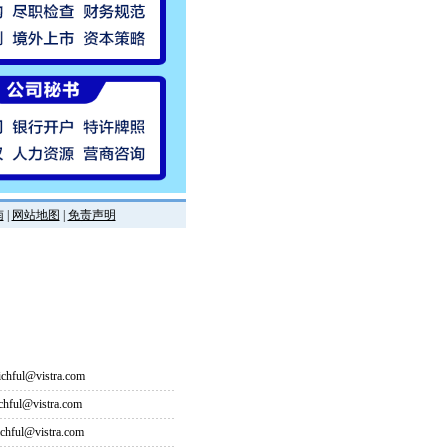
南
|
网站地图
|
免责声明
hful@vistra.com
ful@vistra.com
ful@vistra.com