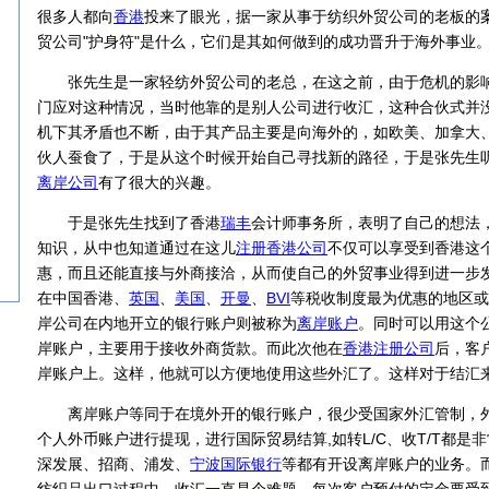
很多人都向
香港
投来了眼光，据一家从事于纺织外贸公司的老板的案
贸公司"护身符"是什么，它们是其如何做到的成功晋升于海外事业
张先生是一家轻纺外贸公司的老总，在这之前，由于危机的影响
门应对这种情况，当时他靠的是别人公司进行收汇，这种合伙式并
机下其矛盾也不断，由于其产品主要是向海外的，如欧美、加拿大
伙人蚕食了，于是从这个时候开始自己寻找新的路径，于是张先生
离岸公司
有了很大的兴趣。
于是张先生找到了香港
瑞丰
会计师事务所，表明了自己的想法
知识，从中也知道通过在这儿
注册香港公司
不仅可以享受到香港这
惠，而且还能直接与外商接洽，从而使自己的外贸事业得到进一步
在中国香港、
英国
、
美国
、
开曼
、
BVI
等税收制度最为优惠的地区或
岸公司在内地开立的银行账户则被称为
离岸账户
。同时可以用这个
岸账户，主要用于接收外商货款。而此次他在
香港注册公司
后，客
岸账户上。这样，他就可以方便地使用这些外汇了。这样对于结汇
离岸账户等同于在境外开的银行账户，很少受国家外汇管制，外
个人外币账户进行提现，进行国际贸易结算,如转L/C、收T/T都是
深发展、招商、浦发、
宁波国际银行
等都有开设离岸账户的业务。