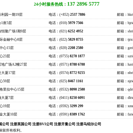
137 2896 5777
24小时服务热线：
号利园一期19层
电话：(+852)
2537 7886
邮箱：hkric
1座5层
电话：(010)
5979 7566
邮箱：bjrich
海恒隆广场1期9层
电话：(021)
6252 4952
邮箱：shrich
际金融中心8层
电话：(022)
5829 8755
邮箱：tjrich
中心15层
电话：(020)
2208 2580
邮箱：gzrich
心23层
电话：(0755)
8270 1877
邮箱：szrich
地广场A2幢27层
电话：(0571)
8788 6788
邮箱：hzrich
大厦17层
电话：(0574)
8772 9255
邮箱：nbric
心59层
电话：(025)
8467 1161
邮箱：njrich
格里拉中心15层
电话：(0532)
8090 2580
邮箱：qdric
融大厦7层
电话：(0411)
8250 6091
邮箱：dlrich
心19层
电话：(0592)
3299 299
邮箱：xmric
金大厦10层
电话：(0591)
8389 1762
邮箱：fzrich
国公司
注册英国公司
注册BVI公司
注册开曼公司
注册马绍尔公司
技，保留所有权利。