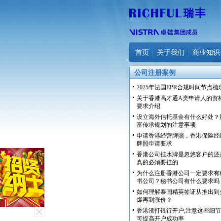
首页
关于我们
商业知识
公司注册案例
2025年法国EPR合规时间节点梳
关于香港高才通A类申请人的资
要求介绍
设立海外信托基金有什么好处？
富传承规划的注意事项
申请香港经营牌照，香港保险经
牌照申请要求
香港公司挂水牌是忽悠客户的还
真的必须要挂的
为什么注册香港公司一定要求有
书公司？秘书公司有什么要求吗
如何理解泰国精英签证从推出到
爆再到涨价？
香港渣打银行开户,注意这些细节
可提高开户成功率