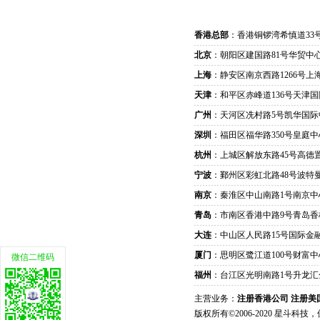
香港总部
：香港铜锣湾希慎道33
北京
：朝阳区建国路81号华贸中心
上海
：静安区南京西路1266号上
天津
：和平区赤峰道136号天津国
广州
：天河区冼村路5号凯华国际
深圳
：福田区福华路350号皇庭中
杭州
：上城区解放东路45号高德置
宁波
：鄞州区彩虹北路48号波特曼
南京
：秦淮区中山南路1号南京中
青岛
：市南区香港中路9号青岛香
大连
：中山区人民路15号国际金
厦门
：思明区鹭江道100号财富中
微信二维码
福州
：台江区光明南路1号升龙汇
主营业务：
注册香港公司
注册美
版权所有©2006-2020 星斗科