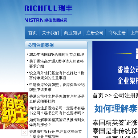
首页
关于我们
商业知识
注册公司
商标注册
上
公司注册案例
2025年法国EPR合规时间节点梳理
关于香港高才通A类申请人的资格
要求介绍
设立海外信托基金有什么好处？财
富传承规划的注意事项
申请香港经营牌照，香港保险经纪
牌照申请要求
首页
>>
公司注册
香港公司挂水牌是忽悠客户的还是
真的必须要挂的
如何理解泰
为什么注册香港公司一定要求有秘
书公司？秘书公司有什么要求吗？
如何理解泰国精英签证从推出到火
泰国精英签证涨
爆再到涨价？
泰国是非传统移
香港渣打银行开户,注意这些细节
可提高开户成功率