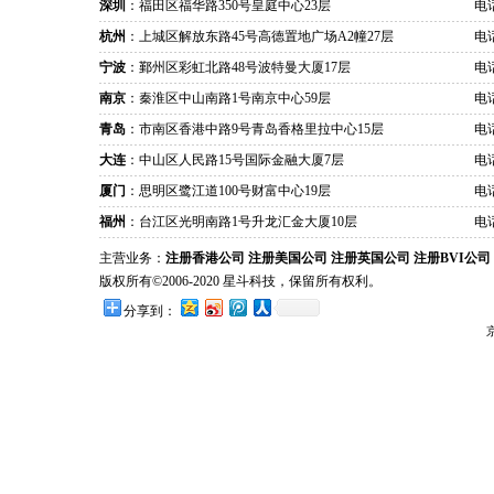
深圳
：福田区福华路350号皇庭中心23层
电话
杭州
：上城区解放东路45号高德置地广场A2幢27层
电话
宁波
：鄞州区彩虹北路48号波特曼大厦17层
电话
南京
：秦淮区中山南路1号南京中心59层
电话
青岛
：市南区香港中路9号青岛香格里拉中心15层
电话
大连
：中山区人民路15号国际金融大厦7层
电话
厦门
：思明区鹭江道100号财富中心19层
电话
福州
：台江区光明南路1号升龙汇金大厦10层
电话
主营业务：
注册香港公司
注册美国公司
注册英国公司
注册BVI公司
版权所有©2006-2020 星斗科技，保留所有权利。
分享到：
京