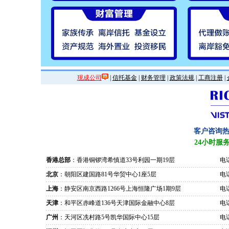
现成公司
|
信托基金
|
财务管理
|
政策法规
|
工商注册
|
客户咨询
24小时服
香港总部
：香港铜锣湾希慎道33号利园一期19层
电话
北京
：朝阳区建国路81号华贸中心1座5层
电话
上海
：静安区南京西路1266号上海恒隆广场1期9层
电话
天津
：和平区赤峰道136号天津国际金融中心8层
电话
广州
：天河区冼村路5号凯华国际中心15层
电话