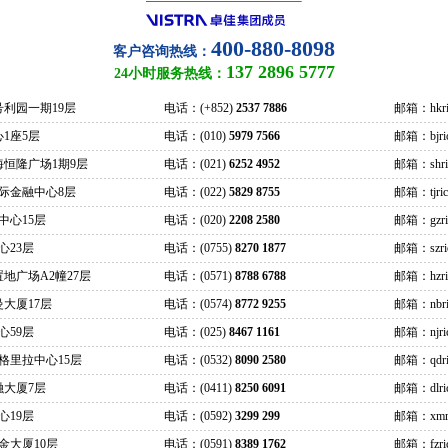
400-880-8098
客户咨询热线：
137 2896 5777
24小时服务热线：
号利园一期19层
电话：(+852)
2537 7886
邮箱：hkric
1座5层
电话：(010)
5979 7566
邮箱：bjrich
海恒隆广场1期9层
电话：(021)
6252 4952
邮箱：shrich
际金融中心8层
电话：(022)
5829 8755
邮箱：tjrich
中心15层
电话：(020)
2208 2580
邮箱：gzrich
心23层
电话：(0755)
8270 1877
邮箱：szrich
地广场A2幢27层
电话：(0571)
8788 6788
邮箱：hzrich
大厦17层
电话：(0574)
8772 9255
邮箱：nbric
心59层
电话：(025)
8467 1161
邮箱：njrich
格里拉中心15层
电话：(0532)
8090 2580
邮箱：qdric
融大厦7层
电话：(0411)
8250 6091
邮箱：dlrich
心19层
电话：(0592)
3299 299
邮箱：xmric
金大厦10层
电话：(0591)
8389 1762
邮箱：fzrich