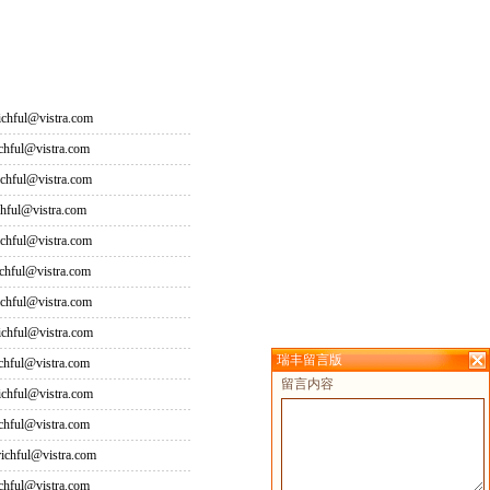
hful@vistra.com
ful@vistra.com
ful@vistra.com
ful@vistra.com
ful@vistra.com
ful@vistra.com
ful@vistra.com
hful@vistra.com
瑞丰留言版
ful@vistra.com
留言内容
hful@vistra.com
ful@vistra.com
hful@vistra.com
ful@vistra.com