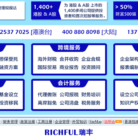
金
|
财务管理
|
政策法规
|
工商注册
|
企业管理
|
外贸知识
|
SiteMap
|
说明会
|
香港指