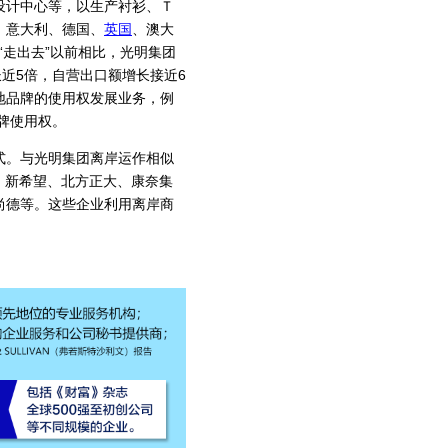
设计中心等，以生产衬衫、Ｔ
、意大利、德国、
英国
、澳大
“走出去”以前相比，光明集团
近5倍，自营出口额增长接近6
地品牌的使用权发展业务，例
牌使用权。
式。与光明集团离岸运作相似
、新希望、北方正大、康奈集
尚德等。这些企业利用离岸商