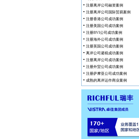
注册离岸公司融资案例
注册离岸公司国际贸易案例
注册香港公司成功案例
注册美国公司成功案例
注册BVI公司成功案例
注册海外公司成功案例
注册英国公司成功案例
离岸公司避税成功案例
注册离岸公司成功案例
注册外贸公司成功案例
注册萨摩亚公司成功案例
成熟的离岸运作商业案例