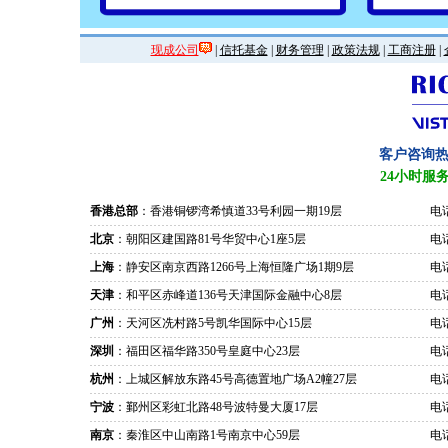
现成公司
|
信托基金
|
财务管理
|
政策法规
|
工商注册
|
客户咨询
24小时服
香港总部
：香港铜锣湾希慎道33号利园一期19层
电话
北京
：朝阳区建国路81号华贸中心1座5层
电话
上海
：静安区南京西路1266号上海恒隆广场1期9层
电话
天津
：和平区赤峰道136号天津国际金融中心8层
电话
广州
：天河区冼村路5号凯华国际中心15层
电话
深圳
：福田区福华路350号皇庭中心23层
电话
杭州
：上城区解放东路45号高德置地广场A2幢27层
电话
宁波
：鄞州区彩虹北路48号波特曼大厦17层
电话
南京
：秦淮区中山南路1号南京中心59层
电话