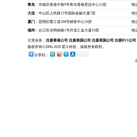
青岛
：市南区香港中路9号青岛香格里拉中心15层
电话
大连
：中山区人民路15号国际金融大厦7层
电话
厦门
：思明区鹭江道100号财富中心19层
电话
福州
：台江区光明南路1号升龙汇金大厦10层
电话
主营业务：
注册香港公司
注册美国公司
注册英国公司
注册BVI公司
版权所有©2006-2020 星斗科技，保留所有权利。
分享到：
京