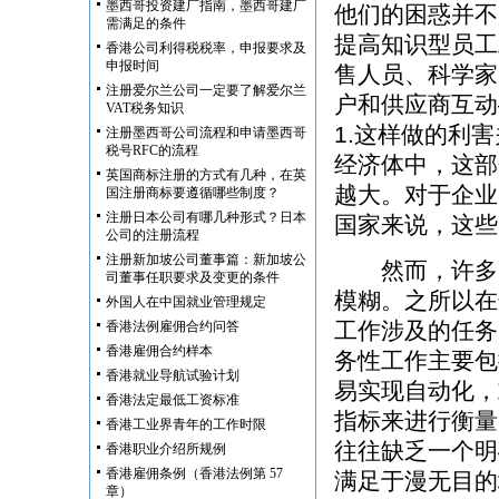
墨西哥投资建厂指南，墨西哥建厂
他们的困惑并不
需满足的条件
提高知识型员工
香港公司利得税税率，申报要求及
申报时间
售人员、科学家
注册爱尔兰公司一定要了解爱尔兰
户和供应商互动
VAT税务知识
1.这样做的利
注册墨西哥公司流程和申请墨西哥
税号RFC的流程
经济体中，这部
英国商标注册的方式有几种，在英
越大。对于企业
国注册商标要遵循哪些制度？
注册日本公司有哪几种形式？日本
国家来说，这些
公司的注册流程
注册新加坡公司董事篇：新加坡公
然而，许多高
司董事任职要求及变更的条件
模糊。之所以在
外国人在中国就业管理规定
工作涉及的任务
香港法例雇佣合约问答
香港雇佣合约样本
务性工作主要包
香港就业导航试验计划
易实现自动化，
香港法定最低工资标准
指标来进行衡量
香港工业界青年的工作时限
往往缺乏一个明
香港职业介绍所规例
香港雇佣条例（香港法例第 57
满足于漫无目的
章）