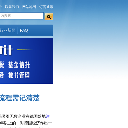
户
联系我们
网站地图
订阅通讯
行业新闻
FAQ
流程需记清楚
场吸引无数企业在德国落地
注
3年以上的，对德国经济作出一