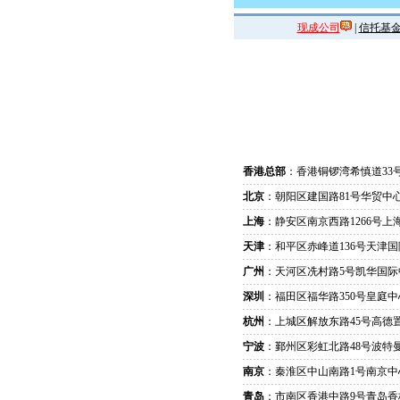
现成公司
|
信托基
香港总部
：香港铜锣湾希慎道33
北京
：朝阳区建国路81号华贸中心
上海
：静安区南京西路1266号上
天津
：和平区赤峰道136号天津国
广州
：天河区冼村路5号凯华国际
深圳
：福田区福华路350号皇庭中
杭州
：上城区解放东路45号高德置
宁波
：鄞州区彩虹北路48号波特曼
南京
：秦淮区中山南路1号南京中
青岛
：市南区香港中路9号青岛香