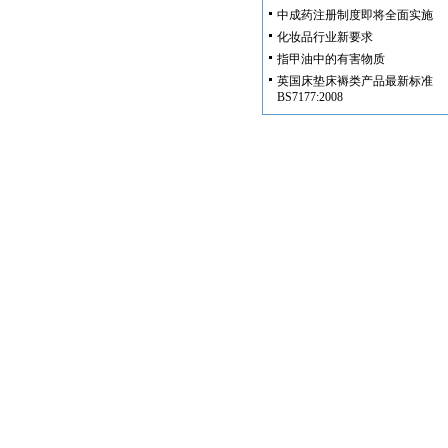
中成药注册制度即将全面实施
化妆品行业新要求
指甲油中的有害物质
英国床垫床褥类产品最新标准
BS7177:2008