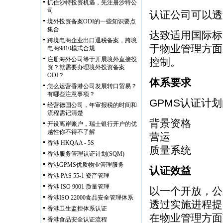
抓住沙特投资机遇，先注册沙特公
司
认证公司可以透
境外投资备案ODI的一些知识要点
集合
达致适用国际标准I
跨境电商企业出口退税备案，跨境
于物业管理方面
电商9810模式合规
注册海外公司等于开展境外直接投
控制。
资？就需要办理境外投资备案
ODI？
体系要求
怎么运营香港公司发展转口贸易？
有哪些注意事项？
GPMS认证计
经营德国公司，年审报税的时间和
流程需记清楚
背景资格
开设离岸账户，瑞士银行开户的优
越性你不得不了解
营运
香港 HKQAA - 5S
质量系统
香港服务管理认证计划(SQM)
香港GPMS优质物业管理服务
认证效益
香港 PAS 55-1 资产管理
香港 ISO 9001 质量管理
以一个开放，公
香港ISO 22000食品安全管理体系
透过实施进程提
香港卫生监控体系认证
在物业管理方面
香港食品安全认证流程