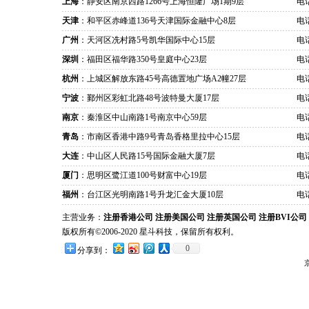
上海
：静安区南京西路1266号上海恒隆广场1期9层
电话
天津
：和平区赤峰道136号天津国际金融中心8层
电话
广州
：天河区冼村路5号凯华国际中心15层
电话
深圳
：福田区福华路350号皇庭中心23层
电话
杭州
：上城区解放东路45号高德置地广场A2幢27层
电话
宁波
：鄞州区彩虹北路48号波特曼大厦17层
电话
南京
：秦淮区中山南路1号南京中心59层
电话
青岛
：市南区香港中路9号青岛香格里拉中心15层
电话
大连
：中山区人民路15号国际金融大厦7层
电话
厦门
：思明区鹭江道100号财富中心19层
电话
福州
：台江区光明南路1号升龙汇金大厦10层
电话
主营业务：
注册香港公司
注册美国公司
注册英国公司
注册BVI公司
版权所有©2006-2020 星斗科技，保留所有权利。
0
分享到：
京