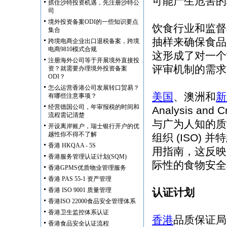
可能产生危害的
抓住沙特投资机遇，先注册沙特公
司
境外投资备案ODI的一些知识要点
饮食行业和监督
集合
抽样来确保食品
跨境电商企业出口退税备案，跨境
电商9810模式合规
这形成了对一个
注册海外公司等于开展境外直接投
评审机制的需求
资？就需要办理境外投资备案
ODI？
怎么运营香港公司发展转口贸易？
美国
、澳洲和
新
有哪些注意事项？
经营德国公司，年审报税的时间和
Analysis and
流程需记清楚
与广为人知的质
开设离岸账户，瑞士银行开户的优
越性你不得不了解
组织 (ISO) 并
香港 HKQAA - 5S
用指南，这反映
香港服务管理认证计划(SQM)
际性的食物安全
香港GPMS优质物业管理服务
香港 PAS 55-1 资产管理
香港 ISO 9001 质量管理
认证计划
香港ISO 22000食品安全管理体系
香港卫生监控体系认证
香港
品质保证局的
香港食品安全认证流程