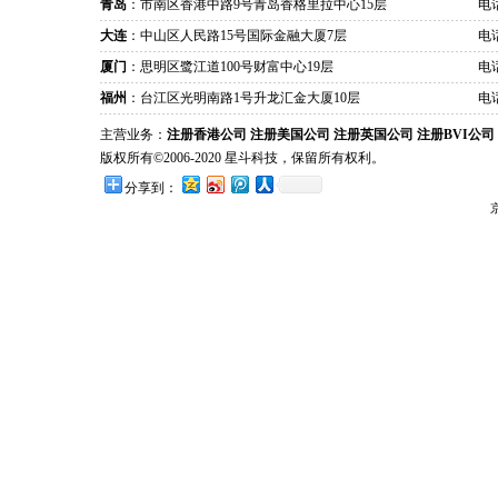
青岛
：市南区香港中路9号青岛香格里拉中心15层
电话
大连
：中山区人民路15号国际金融大厦7层
电话
厦门
：思明区鹭江道100号财富中心19层
电话
福州
：台江区光明南路1号升龙汇金大厦10层
电话
主营业务：
注册香港公司
注册美国公司
注册英国公司
注册BVI公司
版权所有©2006-2020 星斗科技，保留所有权利。
分享到：
京