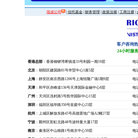
现成公司
|
信托基金
|
财务管理
|
政策法规
|
工商注册
|
客户咨询
24小时服
香港总部
：香港铜锣湾希慎道33号利园一期19层
电话
北京
：朝阳区建国路81号华贸中心1座5层
电话
上海
：静安区南京西路1266号上海恒隆广场1期9层
电话
天津
：和平区赤峰道136号天津国际金融中心8层
电话
广州
：天河区冼村路5号凯华国际中心15层
电话
深圳
：福田区福华路350号皇庭中心23层
电话
杭州
：上城区解放东路45号高德置地广场A2幢27层
电话
宁波
：鄞州区彩虹北路48号波特曼大厦17层
电话
南京
：秦淮区中山南路1号南京中心59层
电话