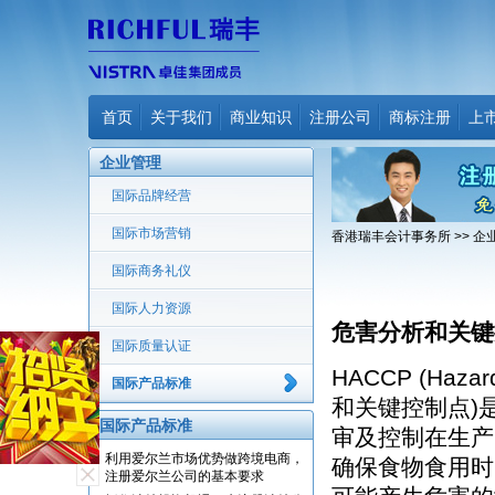
首页
关于我们
商业知识
注册公司
商标注册
上
企业管理
国际品牌经营
国际市场营销
香港瑞丰会计事务所
>>
企
国际商务礼仪
国际人力资源
危害分析和关键
国际质量认证
HACCP (Hazard
国际产品标准
和关键控制点)
国际产品标准
审及控制在生产
利用爱尔兰市场优势做跨境电商，
确保食物食用时
注册爱尔兰公司的基本要求