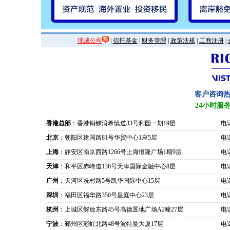
现成公司
|
信托基金
|
财务管理
|
政策法规
|
工商注册
|
客户咨询
24小时服
香港总部
：香港铜锣湾希慎道33号利园一期19层
电话
北京
：朝阳区建国路81号华贸中心1座5层
电话
上海
：静安区南京西路1266号上海恒隆广场1期9层
电话
天津
：和平区赤峰道136号天津国际金融中心8层
电话
广州
：天河区冼村路5号凯华国际中心15层
电话
深圳
：福田区福华路350号皇庭中心23层
电话
杭州
：上城区解放东路45号高德置地广场A2幢27层
电话
宁波
：鄞州区彩虹北路48号波特曼大厦17层
电话