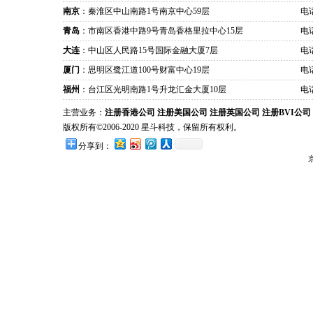
南京
：秦淮区中山南路1号南京中心59层
电话
青岛
：市南区香港中路9号青岛香格里拉中心15层
电话
大连
：中山区人民路15号国际金融大厦7层
电话
厦门
：思明区鹭江道100号财富中心19层
电话
福州
：台江区光明南路1号升龙汇金大厦10层
电话
主营业务：
注册香港公司
注册美国公司
注册英国公司
注册BVI公司
版权所有©2006-2020 星斗科技，保留所有权利。
分享到：
京