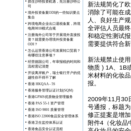
抓住沙特投资机遇，先注册沙特公
新法规简化了欧
司
消除了可能在成
境外投资备案ODI的一些知识要点
集合
人、良好生产规
跨境电商企业出口退税备案，跨境
全评估人员最终
电商9810模式合规
和稳定性测试报告
注册海外公司等于开展境外直接投
资？就需要办理境外投资备案
需要提供符合新
ODI？
怎么运营香港公司发展转口贸易？
有哪些注意事项？
新法规禁止使用
经营德国公司，年审报税的时间和
物质 ) 1A、
流程需记清楚
开设离岸账户，瑞士银行开户的优
米材料的化妆品
越性你不得不了解
报。
香港 HKQAA - 5S
香港服务管理认证计划(SQM)
香港GPMS优质物业管理服务
2009年11月3
香港 PAS 55-1 资产管理
号通报，标题为
香港 ISO 9001 质量管理
修正提案是增加
香港ISO 22000食品安全管理体系
附件4（化妆品
香港卫生监控体系认证
香港食品安全认证流程
高化妆品的安全