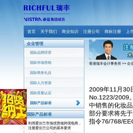
首页
关于我们
商业知识
注册公司
商标注册
上
企业管理
国际品牌经营
国际市场营销
香港瑞丰会计事务所
>>
企
国际商务礼仪
国际人力资源
2009年11月
国际质量认证
No.1223/2
国际产品标准
中销售的化妆品
部分要求将先于
国际产品标准
指令76/768
利用爱尔兰市场优势做跨境电商，
注册爱尔兰公司的基本要求