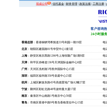
现成公司
|
信托基金
|
财务管理
|
政策法规
|
工商注册
|
客户咨询
24小时服
香港总部
：香港铜锣湾希慎道33号利园一期19层
电话
北京
：朝阳区建国路81号华贸中心1座5层
电话
上海
：静安区南京西路1266号上海恒隆广场1期9层
电话
天津
：和平区赤峰道136号天津国际金融中心8层
电话
广州
：天河区冼村路5号凯华国际中心15层
电话
深圳
：福田区福华路350号皇庭中心23层
电话
杭州
：上城区解放东路45号高德置地广场A2幢27层
电话
宁波
：鄞州区彩虹北路48号波特曼大厦17层
电话
南京
：秦淮区中山南路1号南京中心59层
电话
青岛
：市南区香港中路9号青岛香格里拉中心15层
电话